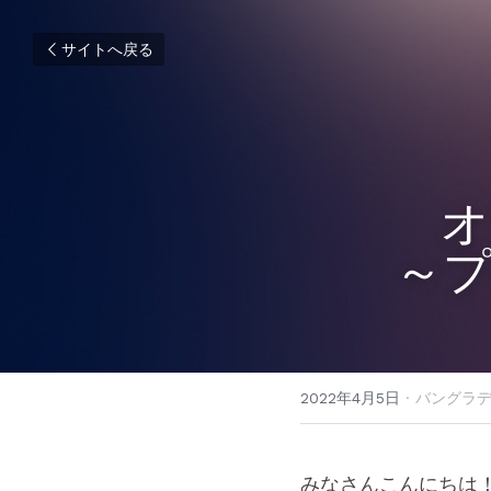
サイトへ戻る
オ
～
2022年4月5日
·
バングラデ
みなさんこんにちは！