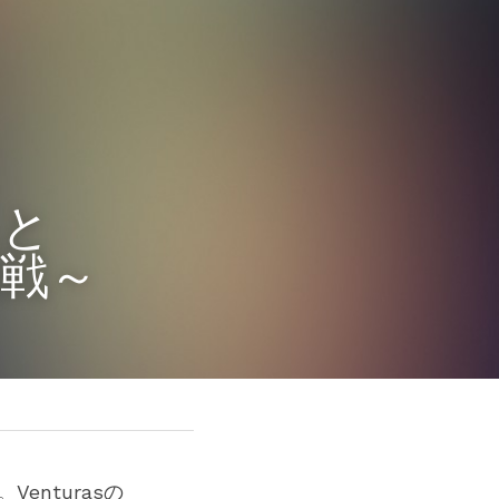
こと
戦～
nturasの