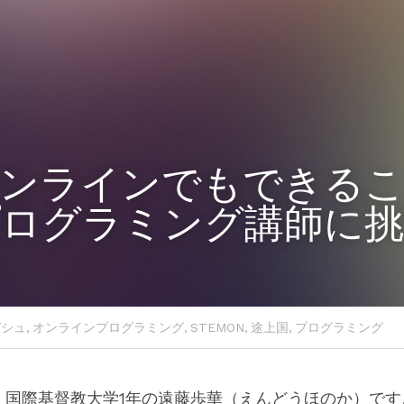
ンラインでもできる
プログラミング講師に挑
シュ,
オンラインプログラミング,
STEMON,
途上国,
プログラミング
国際基督教大学1年の遠藤歩華（えんどうほのか）です。Ve