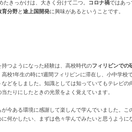
始めたきっかけは、大きく分けて二つ。
コロナ禍
ではあっ
教育分野
と
途上国開発
に興味があるということです。   
を持つようになった経験は、高校時代の
フィリピンでの
。高校1年生の時に1週間フィリピンに滞在し、小中学校
トなどをしました。知識としては知っていてもテレビの
の当たりにしたときの光景をよく覚えています。
ちが今ある環境に感謝して楽しんで学んでいました。こ
めに何かしたい、まずは色々学んでみたいと思うようにな