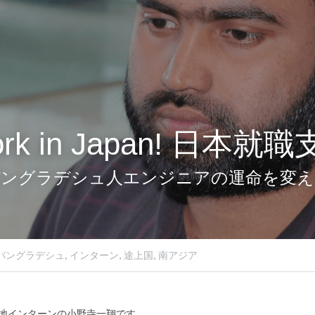
rk in Japan! 日本就
バングラデシュ人エンジニアの運命を変え
バングラデシュ,
インターン,
途上国,
南アジア
S現地インターンの小野寺一翔です。