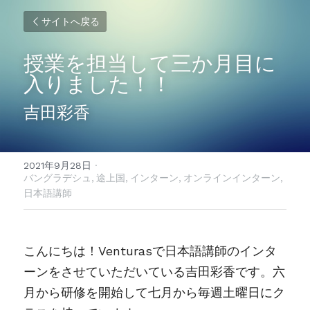
サイトへ戻る
授業を担当して三か月目に
入りました！！
吉田彩香
2021年9月28日
·
バングラデシュ,
途上国,
インターン,
オンラインインターン,
日本語講師
こんにちは！Venturasで日本語講師のインタ
ーンをさせていただいている吉田彩香です。六
月から研修を開始して七月から毎週土曜日にク