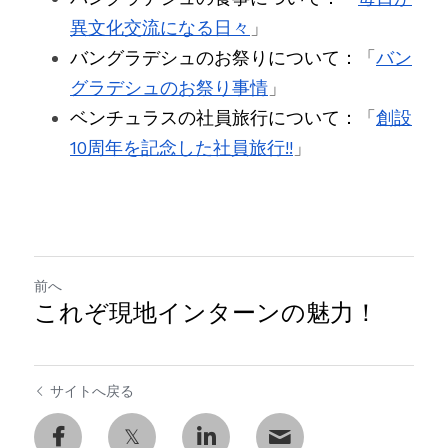
異文化交流になる日々
」
バングラデシュのお祭りについて：
「
バン
グラデシュのお祭り事情
」
ベンチュラスの社員旅行について：
「
創設
10周年を記念した社員旅行!!
」
前へ
これぞ現地インターンの魅力！
サイトへ戻る