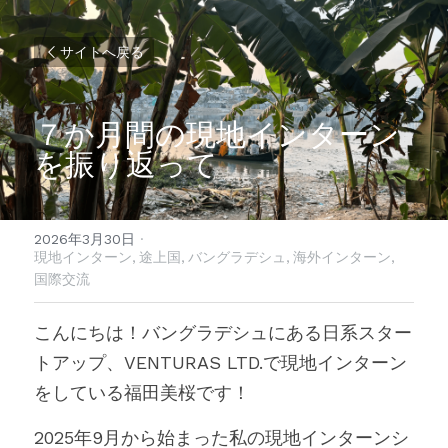
サイトへ戻る
７か月間の現地インターン
を振り返って
2026年3月30日
·
現地インターン,
途上国,
バングラデシュ,
海外インターン,
国際交流
こんにちは！バングラデシュにある日系スター
トアップ、VENTURAS LTD.で現地インターン
をしている福田美桜です！
2025年9月から始まった私の現地インターンシ