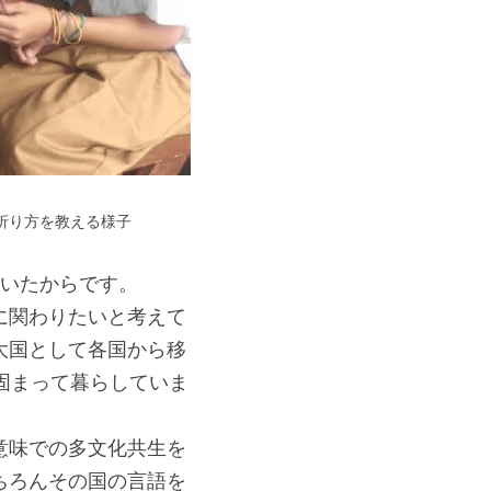
折り方を教える様子
似ていたからです。
に関わりたいと考えて
大国として各国から移
士で固まって暮らしていま
意味での多文化共生を
ちろんその国の言語を