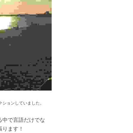
クションしていました。
る中で言語だけでな
張ります！