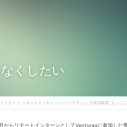
をなくしたい
インターン,
リモートインターン,
バングラデシュ,
日本語教育,
エンジニ
1月からリモートインターンとしてVenturasに参加し